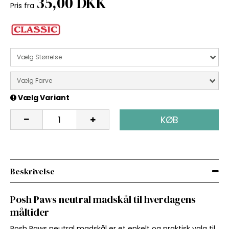
35,00 DKK
Pris fra
Vælg Størrelse
Vælg Farve
Vælg Variant
KØB
Beskrivelse
Posh Paws neutral madskål til hverdagens
måltider
Posh Paws neutral madskål er et enkelt og praktisk valg til