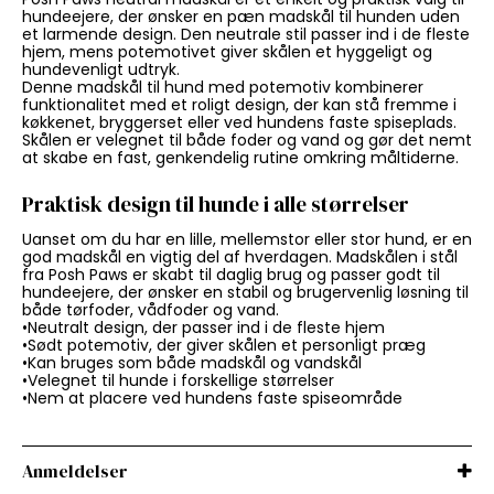
hundeejere, der ønsker en pæn madskål til hunden uden
et larmende design. Den neutrale stil passer ind i de fleste
hjem, mens potemotivet giver skålen et hyggeligt og
hundevenligt udtryk.
Denne madskål til hund med potemotiv kombinerer
funktionalitet med et roligt design, der kan stå fremme i
køkkenet, bryggerset eller ved hundens faste spiseplads.
Skålen er velegnet til både foder og vand og gør det nemt
at skabe en fast, genkendelig rutine omkring måltiderne.
Praktisk design til hunde i alle størrelser
Uanset om du har en lille, mellemstor eller stor hund, er en
god madskål en vigtig del af hverdagen. Madskålen i stål
fra Posh Paws er skabt til daglig brug og passer godt til
hundeejere, der ønsker en stabil og brugervenlig løsning til
både tørfoder, vådfoder og vand.
•Neutralt design, der passer ind i de fleste hjem
•Sødt potemotiv, der giver skålen et personligt præg
•Kan bruges som både madskål og vandskål
•Velegnet til hunde i forskellige størrelser
•Nem at placere ved hundens faste spiseområde
Anmeldelser