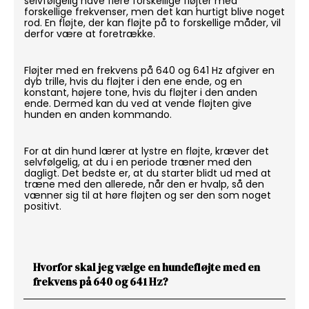
selvfølgelig have flere forskellige fløjter med
forskellige frekvenser, men det kan hurtigt blive noget
rod. En fløjte, der kan fløjte på to forskellige måder, vil
derfor være at foretrække.
Fløjter med en frekvens på 640 og 641 Hz afgiver en
dyb trille, hvis du fløjter i den ene ende, og en
konstant, højere tone, hvis du fløjter i den anden
ende. Dermed kan du ved at vende fløjten give
hunden en anden kommando.
For at din hund lærer at lystre en fløjte, kræver det
selvfølgelig, at du i en periode træner med den
dagligt. Det bedste er, at du starter blidt ud med at
træne med den allerede, når den er hvalp, så den
vænner sig til at høre fløjten og ser den som noget
positivt.
Hvorfor skal jeg vælge en hundefløjte med en
frekvens på 640 og 641 Hz?