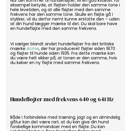
Når det kommer til hundefløjter, vil en god kvalitet for
eksempel betyde, at fløjten holder den samme tone i
hele levetiden, og at alle fløjter med den samme
frekvens har den samme tone. Skulle en fløjte gå i
stykker, vil du derfor nemt kunne erstatte den – uden
at din hund lægger mærke til det. Du skal bare have
en hundefløjte med den samme frekvens.
Vi sælger blandt andet hundefløjter fra det britiske
mærke
Acme
, der har produceret fløjter siden 1870
og fløjter til hunde siden 1935. Fra dette mærke kan
du være helt sikker på, at tonen er den samme, hvis
du køber en ny fløjte med samme frekvens.
Hundefløjter med frekvens 640 og 641 Hz
Både i forbindelse med træning, jagt og en almindelig
gåtur kan det være rart, at du kan give din hund
forskellige kommandoer med en fløjte. Du kan