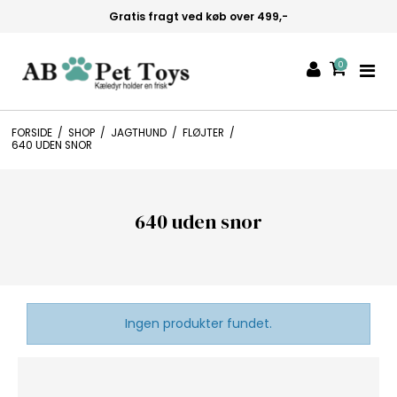
 køb over 499,-
Hurtig levering 1
0
FORSIDE
/
SHOP
/
JAGTHUND
/
FLØJTER
/
640 UDEN SNOR
640 uden snor
Ingen produkter fundet.