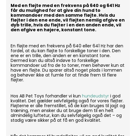
Med en fløjte med en frekvens på 640 og 641 Hz
får du mulighed for at give din hund to
kommandoer med den samme fløjte. Hvis du
fløjter i den ene ende, vil fløjten nemlig afgive en
dyb trille, hvis du fløjter i en den anden ende, vil
den afgive en højere, konstant tone.
En fløjte med en frekvens på 640 eller 641 Hz har den
fordel, at du kan fløjte to forskellige toner i den. Den
ene er en trille, den anden er en konstant tone.
Dermed kan du altså indøve to forskellige
kommandoer ud fra de to toner, men behøver kun at
have en fløjte. Du sparer altså noget plads i lommen
og behøver ikke at fumle for at finde frem til flere
fløjter.
Hos AB Pet Toys forhandler vi kun
hundeudstyr
i god
kvalitet. Det gælder selvfølgelig også for vores fløjter.
Fløjterne er alle fremstillet, så de kan bruges til jagt og
træning, men ønsker du at bruge dem til en helt
almindelig luftetur, kan du selvfølgelig også det – og
stadig være sikker på at få en god kvalitet.