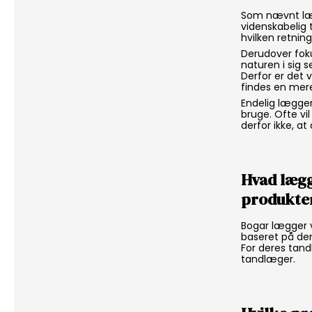
Som nævnt læg
videnskabelig t
hvilken retnin
Derudover foku
naturen i sig s
Derfor er det v
findes en mere
Endelig lægger
bruge. Ofte vil
derfor ikke, a
Hvad lægg
produkte
Bogar lægger v
baseret på den 
For deres tand
tandlæger.