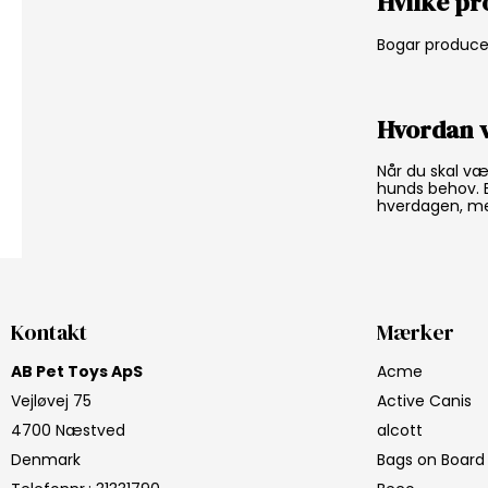
Hvilke p
Bogar producere
Hvordan v
Når du skal væ
hunds behov. 
hverdagen, men
Kontakt
Mærker
AB Pet Toys ApS
Acme
Vejløvej 75
Active Canis
4700 Næstved
alcott
Denmark
Bags on Board