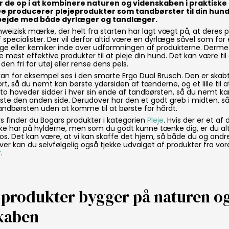
 de op i at kombinere naturen og videnskaben i praktiske l
e producerer plejeprodukter som tandbørster til din hund
bejde med både dyrlæger og tandlæger.
hweizisk mærke, der helt fra starten har lagt vægt på, at deres 
af specialister. Der vil derfor altid være en dyrlæge såvel som fo
æge eller kemiker inde over udformningen af produkterne. Derm
e mest effektive produkter til at pleje din hund. Det kan være til
en fri for utøj eller rense dens pels.
kan for eksempel ses i den smarte Ergo Dual Brusch. Den er ska
rt, så du nemt kan børste ydersiden af tænderne, og et lille til a
 to hoveder sidder i hver sin ende af tandbørsten, så du nemt k
rste den anden side. Derudover har den et godt greb i midten, s
andbørsten uden at komme til at børste for hårdt.
s finder du Bogars produkter i kategorien
Pleje
. Hvis der er et af 
ikke har på hylderne, men som du godt kunne tænke dig, er du 
e os. Det kan være, at vi kan skaffe det hjem, så både du og and
ver kan du selvfølgelig også tjekke udvalget af produkter fra vor
r
.
 produkter bygger på naturen o
kaben