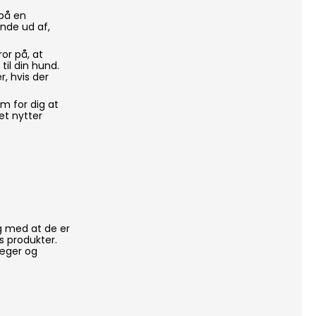
på en
inde ud af,
or på, at
til din hund.
r, hvis der
m for dig at
det nytter
g med at de er
s produkter.
læger og