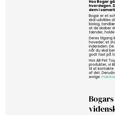
Hos Bogar går
hverdagen. D
dem i samar
Bogar er et sc
skal udvikles 
biolog, tandl
at de skaber d
tænder, holde d
Deres tilgang 
hoveder; et sto
indersiden. De
når du skal bø
godt fast på t
Hos AB Pet Toy
produkter, vi 
til at kontakt
af det. Derudo
øvrige
mærke
Bogars
videns