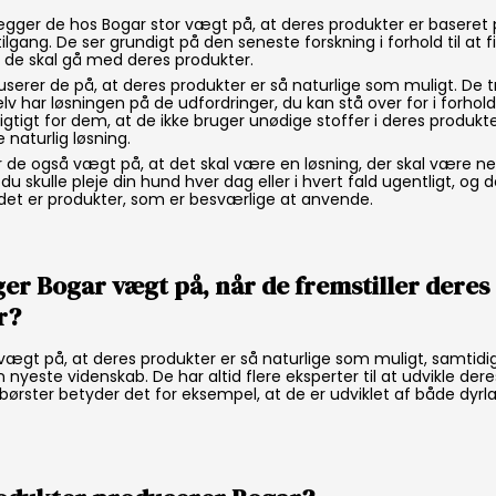
ger de hos Bogar stor vægt på, at deres produkter er baseret 
ilgang. De ser grundigt på den seneste forskning i forhold til at f
g de skal gå med deres produkter.
serer de på, at deres produkter er så naturlige som muligt. De tr
elv har løsningen på de udfordringer, du kan stå over for i forhold 
igtigt for dem, at de ikke bruger unødige stoffer i deres produkte
 naturlig løsning.
 de også vægt på, at det skal være en løsning, der skal være ne
 du skulle pleje din hund hver dag eller i hvert fald ugentligt, og 
t det er produkter, som er besværlige at anvende.
er Bogar vægt på, når de fremstiller deres
r?
ægt på, at deres produkter er så naturlige som muligt, samtidi
nyeste videnskab. De har altid flere eksperter til at udvikle dere
børster betyder det for eksempel, at de er udviklet af både dyr