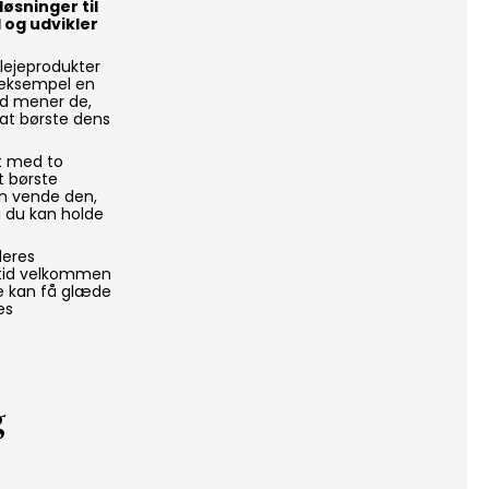
øsninger til
 og udvikler
plejeprodukter
r eksempel en
ed mener de,
 at børste dens
bt med to
t børste
an vende den,
å du kan holde
deres
altid velkommen
re kan få glæde
es
g