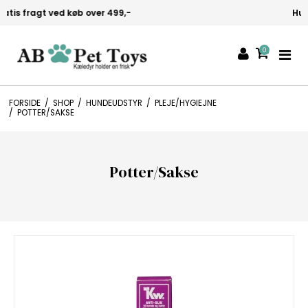
Hurtig levering 1-3 hverdage
0
FORSIDE
/
SHOP
/
HUNDEUDSTYR
/
PLEJE/HYGIEJNE
/
POTTER/SAKSE
Potter/Sakse