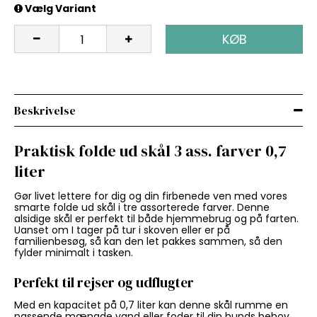
Vælg Variant
KØB
Beskrivelse
Praktisk folde ud skål 3 ass. farver 0,7
liter
Gør livet lettere for dig og din firbenede ven med vores
smarte folde ud skål i tre assorterede farver. Denne
alsidige skål er perfekt til både hjemmebrug og på farten.
Uanset om I tager på tur i skoven eller er på
familienbesøg, så kan den let pakkes sammen, så den
fylder minimalt i tasken.
Perfekt til rejser og udflugter
Med en kapacitet på 0,7 liter kan denne skål rumme en
passende mængde vand eller foder til din hunds behov.