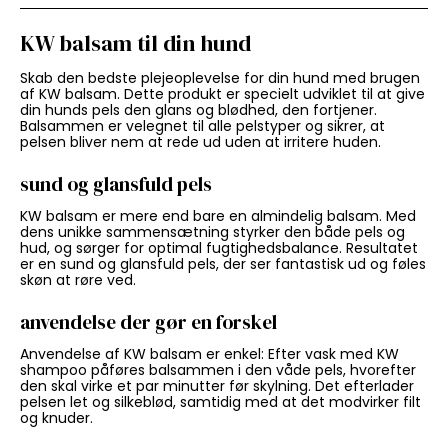
KW balsam til din hund
Skab den bedste plejeoplevelse for din hund med brugen
af KW balsam. Dette produkt er specielt udviklet til at give
din hunds pels den glans og blødhed, den fortjener.
Balsammen er velegnet til alle pelstyper og sikrer, at
pelsen bliver nem at rede ud uden at irritere huden.
sund og glansfuld pels
KW balsam er mere end bare en almindelig balsam. Med
dens unikke sammensætning styrker den både pels og
hud, og sørger for optimal fugtighedsbalance. Resultatet
er en sund og glansfuld pels, der ser fantastisk ud og føles
skøn at røre ved.
anvendelse der gør en forskel
Anvendelse af KW balsam er enkel: Efter vask med KW
shampoo påføres balsammen i den våde pels, hvorefter
den skal virke et par minutter før skylning. Det efterlader
pelsen let og silkeblød, samtidig med at det modvirker filt
og knuder.