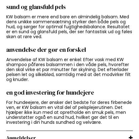
sund og glansfuld pels
KW balsam er mere end bare en almindelig balsam. Med
dens unikke sammensætning styrker den både pels og
hud, og sørger for optimal fugtighedsbalance. Resultatet
er en sund og glansfuld pels, der ser fantastisk ud og føles
skøn at røre ved.
anvendelse der gør en forskel
Anvendelse af KW balsam er enkel: Efter vask med KW
shampoo påføres balsammen i den våde pels, hvorefter
den skal virke et par minutter før skylning. Det efterlader
pelsen let og silkeblød, samtidig med at det modvirker filt
og knuder.
en god investering for hundejere
For hundeejere, der ønsker det bedste for deres firbenede
ven, er KW balsam en vital del af pelsplejerutinen. Det
hjælper ikke kun med at opretholde en smuk pels, men
understøtter også en sund hud, hvilket gør det til en
investering i din hunds sundhed og velvære.
Anmeldelser